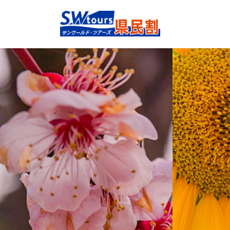
コ
ナ
ン
ビ
テ
ゲ
ン
ー
ツ
シ
へ
ョ
ス
ン
キ
に
ッ
移
プ
動