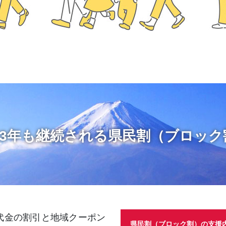
023年も継続される県民割（ブロック
代金の割引と地域クーポン
県民割（ブロック割）の支援